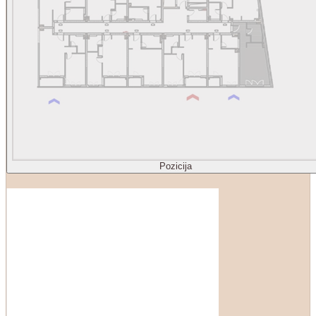
Pozicija
1
Ulazna zona
5.43
2
Kuhinja
5.60
3
Višenamenska soba sa trpezarijom
17.69
4
Kupatilo
5.54