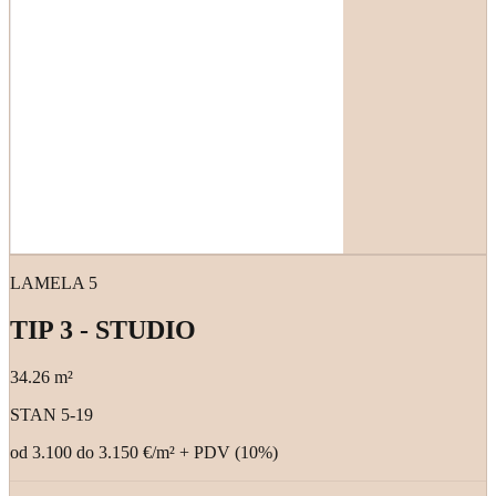
Ukupno
34.26
m²
Prethodni
30.53
m²
Sledeći
38.56
m²
LAMELA 5
TIP 3 - STUDIO
34.26
m²
STAN 5-19
od 3.100 do 3.150 €/m²
+ PDV (
10
%)