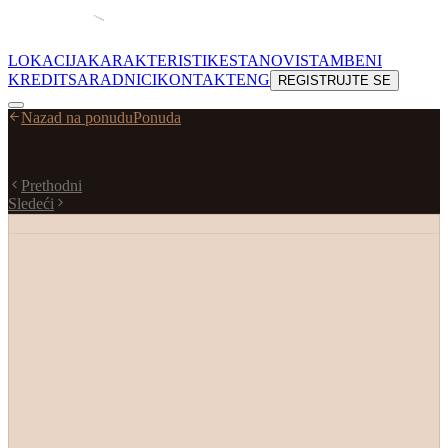
LOKACIJA
KARAKTERISTIKE
STANOVI
STAMBENI
KREDIT
SARADNICI
KONTAKT
ENG
REGISTRUJTE SE
Nazad na ponudu
Ponuda
Prethodni
Sledeći