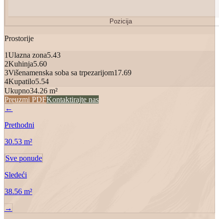
Pozicija
Prostorije
1
Ulazna zona
5.43
2
Kuhinja
5.60
3
Višenamenska soba sa trpezarijom
17.69
4
Kupatilo
5.54
Ukupno
34.26
m²
Preuzmi PDF
Kontaktirajte nas
←
Prethodni
30.53
m²
Sve ponude
Sledeći
38.56
m²
→