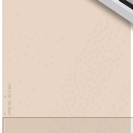
m²
30.53
38.56
m²